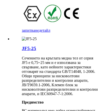
запитване
детайл
JF5-25
Сечението на кръглата медна тел от серия
JF5 е 0,75~25 мм и е използвана за
свързване, като нейните характеристики
отговарят на стандарта GB/T14048, 1-2006.
Общи принципи за нисковолтови
разпределителни и контролни апарати,
JB/T9659.1-2006, Клемен блок за
нисковолтови разпределителни и контролни
апарати, и IEC60947-7-1:2006.
Предимство
PC материалът има добра огнеустойчивост,