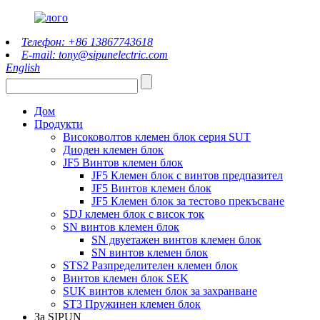
Телефон: +86 13867743618
E-mail: tony@sipunelectric.com
English
Дом
Продукти
Високоволтов клемен блок серия SUT
Диоден клемен блок
JF5 Винтов клемен блок
JF5 Клемен блок с винтов предпазител
JF5 Винтов клемен блок
JF5 Клемен блок за тестово прекъсване
SDJ клемен блок с висок ток
SN винтов клемен блок
SN двуетажен винтов клемен блок
SN винтов клемен блок
STS2 Разпределителен клемен блок
Винтов клемен блок SEK
SUK винтов клемен блок за захранване
ST3 Пружинен клемен блок
За SIPUN