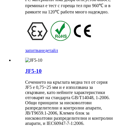
преминал е тест с гореща тел при 960℃ и в
рамките на 120℃ работи много надеждно.
запитване
детайл
JF5-10
Сечението на кръглата медна тел от серия
JF5 е 0,75~25 мм и е използвана за
свързване, като нейните характеристики
отговарят на стандарта GB/T14048, 1-2006.
Общи принципи за нисковолтови
разпределителни и контролни апарати,
JB/T9659.1-2006, Клемен блок за
нисковолтови разпределителни и контролни
апарати, и IEC60947-7-1:2006.