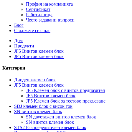
Профил на компанията
Сертификат
Работилница
Често задавани въпроси
Блог
Свържете се с нас
Дом
Продукти
JF5 Винтов клемен блок
JF5 Винтов клемен блок
Категории
Диоден клемен блок
JF5 Винтов клемен блок
JF5 Клемен блок с винтов предпазител
JF5 Винтов клемен блок
JF5 Клемен блок за тестово прекъсване
SDJ клемен блок с висок ток
SN винтов клемен блок
SN двуетажен винтов клемен блок
SN винтов клемен блок
STS2 Разпределителен клемен блок