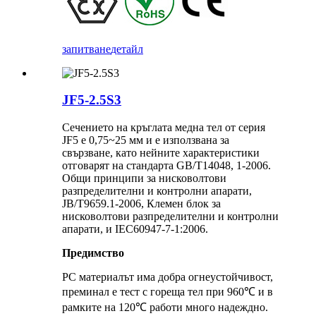
запитване
детайл
JF5-2.5S3
Сечението на кръглата медна тел от серия
JF5 е 0,75~25 мм и е използвана за
свързване, като нейните характеристики
отговарят на стандарта GB/T14048, 1-2006.
Общи принципи за нисковолтови
разпределителни и контролни апарати,
JB/T9659.1-2006, Клемен блок за
нисковолтови разпределителни и контролни
апарати, и IEC60947-7-1:2006.
Предимство
PC материалът има добра огнеустойчивост,
преминал е тест с гореща тел при 960℃ и в
рамките на 120℃ работи много надеждно.