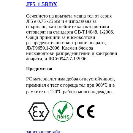
JF5-1.5RDX
Сечението на кръглата медна тел от серия
JF5 е 0,75~25 мм и е използвана за
свързване, като нейните характеристики
отговарят на стандарта GB/T14048, 1-2006.
Общи принципи за нисковолтови
разпределителни и контролни апарати,
JB/T9659.1-2006, Клемен блок за
нисковолтови разпределителни и контролни
апарати, и IEC60947-7-1:2006.
Предимство
PC материалът има добра огнеустойчивост,
преминал е тест с гореща тел при 960℃ и в
рамките на 120℃ работи много надеждно.
запитване
детайл