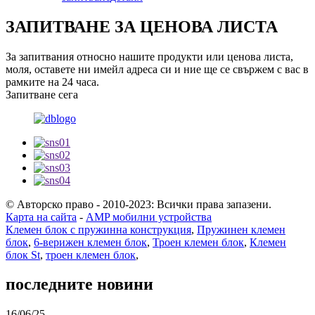
ЗАПИТВАНЕ ЗА ЦЕНОВА ЛИСТА
За запитвания относно нашите продукти или ценова листа,
моля, оставете ни имейл адреса си и ние ще се свържем с вас в
рамките на 24 часа.
Запитване сега
© Авторско право - 2010-2023: Всички права запазени.
Карта на сайта
-
AMP мобилни устройства
Клемен блок с пружинна конструкция
,
Пружинен клемен
блок
,
6-верижен клемен блок
,
Троен клемен блок
,
Клемен
блок St
,
троен клемен блок
,
последните новини
16/06/25