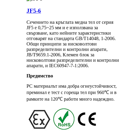
JF5-6
Сечението на кръглата медна тел от серия
JF5 е 0,75~25 мм и е използвана за
свързване, като нейните характеристики
отговарят на стандарта GB/T14048, 1-2006.
Общи принципи за нисковолтови
разпределителни и контролни апарати,
JB/T9659.1-2006, Клемен блок за
нисковолтови разпределителни и контролни
апарати, и IEC60947-7-1:2006.
Предимство
PC материалът има добра огнеустойчивост,
преминал е тест с гореща тел при 960℃ и в
рамките на 120℃ работи много надеждно.