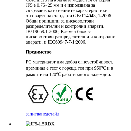
JF5 е 0,75~25 мм и е използвана за
свързване, като нейните характеристики
отговарят на стандарта GB/T14048, 1-2006.
Общи принципи за нисковолтови
разпределителни и контролни апарати,
JB/T9659.1-2006, Клемен блок за
нисковолтови разпределителни и контролни
апарати, и IEC60947-7-1:2006.
Предимство
PC материалът има добра огнеустойчивост,
преминал е тест с гореща тел при 960℃ и в
рамките на 120℃ работи много надеждно.
запитване
детайл