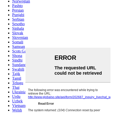
Norwegian
Pashto
Persian
Punjabi
Serbian
Sesotho
Sinhala
Slovak
Slovenian
Somali
Samoan
Scots Gaelic
Shona
Sindhi
Sundanese
Swahili
Tajik
Tamil
Telugu
Thai
Ukrainian
Urdu
Uzbek
Vietnamese
Welsh