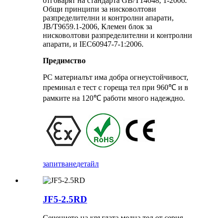
отговарят на стандарта GB/T14048, 1-2006.
Общи принципи за нисковолтови
разпределителни и контролни апарати,
JB/T9659.1-2006, Клемен блок за
нисковолтови разпределителни и контролни
апарати, и IEC60947-7-1:2006.
Предимство
PC материалът има добра огнеустойчивост,
преминал е тест с гореща тел при 960℃ и в
рамките на 120℃ работи много надеждно.
запитване
детайл
JF5-2.5RD
Сечението на кръглата медна тел от серия