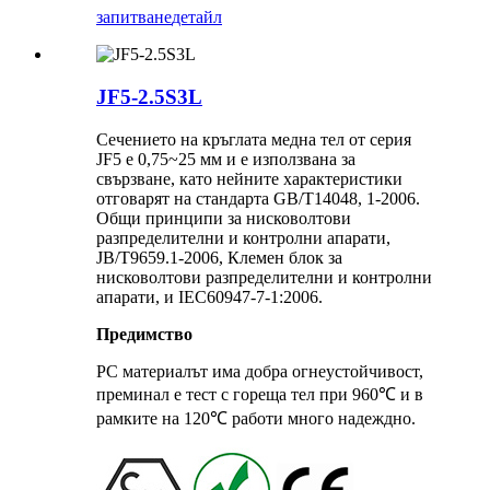
запитване
детайл
JF5-2.5S3L
Сечението на кръглата медна тел от серия
JF5 е 0,75~25 мм и е използвана за
свързване, като нейните характеристики
отговарят на стандарта GB/T14048, 1-2006.
Общи принципи за нисковолтови
разпределителни и контролни апарати,
JB/T9659.1-2006, Клемен блок за
нисковолтови разпределителни и контролни
апарати, и IEC60947-7-1:2006.
Предимство
PC материалът има добра огнеустойчивост,
преминал е тест с гореща тел при 960℃ и в
рамките на 120℃ работи много надеждно.