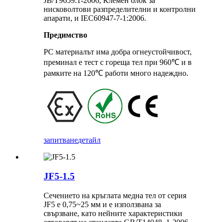
JB/T9659.1-2006, Клемен блок за
нисковолтови разпределителни и контролни
апарати, и IEC60947-7-1:2006.
Предимство
PC материалът има добра огнеустойчивост,
преминал е тест с гореща тел при 960℃ и в
рамките на 120℃ работи много надеждно.
запитване
детайл
JF5-1.5
Сечението на кръглата медна тел от серия
JF5 е 0,75~25 мм и е използвана за
свързване, като нейните характеристики